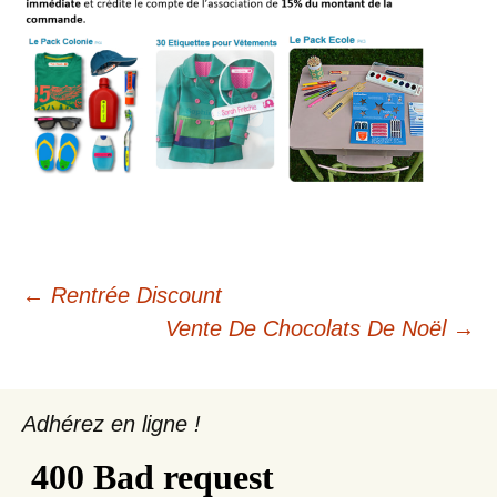
Navigation
←
Rentrée Discount
Vente De Chocolats De Noël
→
des
articles
Adhérez en ligne !