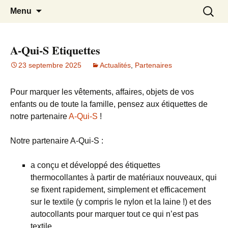
Association des parents d'élèves des
APE du Rouret
Aller
Recherc
Menu
au
écoles maternelle et élémentaire du
contenu
Rouret
A-Qui-S Etiquettes
23 septembre 2025
Actualités
,
Partenaires
Pour marquer les vêtements, affaires, objets de vos
enfants ou de toute la famille, pensez aux étiquettes de
notre partenaire
A-Qui-S
!
Notre partenaire A-Qui-S :
a conçu et développé des étiquettes
thermocollantes à partir de matériaux nouveaux, qui
se fixent rapidement, simplement et efficacement
sur le textile (y compris le nylon et la laine !) et des
autocollants pour marquer tout ce qui n’est pas
textile.