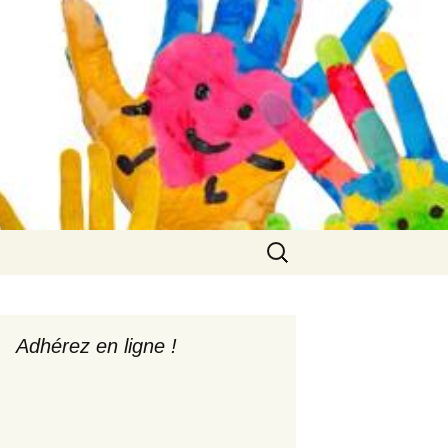
 du Rouret
Rechercher :
s
Adhérez en ligne !