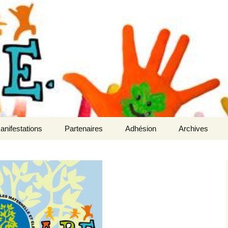
lèves des écoles maternelle et élémentaire
uret
anifestations
Partenaires
Adhésion
Archives
ermesse
A-Qui-S Etiquettes
Compte-rendu
arché de Noël
Rentrée Discount
n
oureTrail
ants de
es
ente De Chocolats De
oël