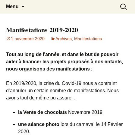
Association des parents d'élèves des
APE du Rouret
Aller
Recherc
Menu
au
écoles maternelle et élémentaire du
contenu
Rouret
Manifestations 2019-2020
1 novembre 2020
Archives
,
Manifestations
Tout au long de l’année, et dans le but de pouvoir
aider à financer les projets proposés à nos enfants,
nous organisons des manifestations :
En 2019/2020, la crise du Covid-19 nous a contraint
d’annuler un certain nombre de manifestations. Nous
avons tout de même pu assurer :
la Vente de chocolats
Novembre 2019
une séance photo
lors du carnaval le 14 Février
2020.