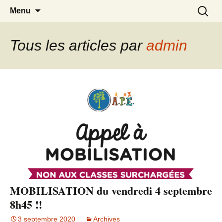
Association des parents d'élèves des
APE du Rouret
Aller
Recherc
Menu
au
écoles maternelle et élémentaire du
contenu
Rouret
Tous les articles par
admin
MOBILISATION du vendredi 4 septembre
8h45 !!
3 septembre 2020
Archives