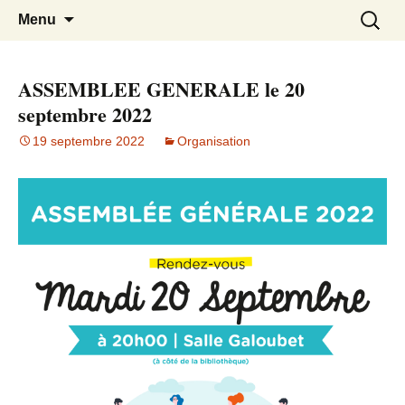
Association des parents d'élèves des
APE du Rouret
Aller
Recherc
Menu
au
écoles maternelle et élémentaire du
contenu
Rouret
ASSEMBLEE GENERALE le 20
septembre 2022
19 septembre 2022
Organisation