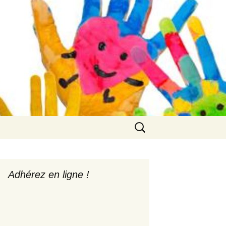
 du Rouret
Rechercher :
s
Adhérez en ligne !