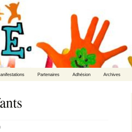
lèves des écoles maternelle et élémentaire
uret
anifestations
Partenaires
Adhésion
Archives
ermesse
A-Qui-S Etiquettes
Compte-rendu
ants
arché de Noël
Rentrée Discount
n
oureTrail
ants de
es
n
ente De Chocolats De
oël