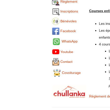
Règlement
Courses enf
Inscriptions
Bénévoles
Les ins
Les ép
Facebook
enfant
WhatsApp
4 cour
Youtube
Contact
Covoiturage
Règlement d