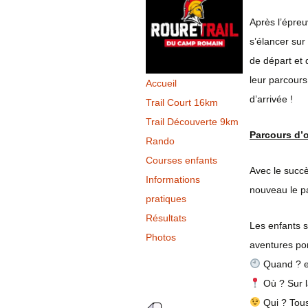
Rejoignez-nou
Après l’épre
V
s’élancer sur
de départ et 
leur parcours
Accueil
d’arrivée !
Trail Court 16km
Trail Découverte 9km
Parcours d’
Rando
Courses enfants
Avec le succè
Informations
nouveau le pa
pratiques
Résultats
Les enfants s
Photos
aventures po
Quand ? e
Où ? Sur l
Qui ? Tous